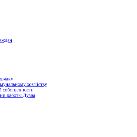
раждан
орядку
ммунальному хозяйству
й собственности
ации работы Думы