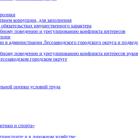
оролики
твием коррупции, для заполнения
и обязательствах имущественного характера
ебному поведению и урегулированию конфликта интересов
упции
и в администрации Лесозаводского городского округа и подве
ебному поведению и урегулированию конфликта интересов рук
есозаводском городском округе
льной оценки условий труда
итики и спорта»
ранспорте и в дорожном хозяйстве