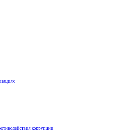
изациях
ротиводействия коррупции