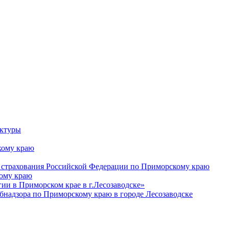
уктуры
ому краю
 страхования Российской Федерации по Приморскому краю
кому краю
и в Приморском крае в г.Лесозаводске»
бнадзора по Приморскому краю в городе Лесозаводске