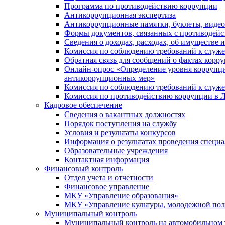
Программа по противодействию коррупции
Антикоррупционная экспертиза
Антикоррупционные памятки, буклеты, виде
Формы документов, связанных с противодейс
Сведения о доходах, расходах, об имуществе 
Комиссия по соблюдению требований к служ
Обратная связь для сообщений о фактах корр
Онлайн-опрос «Определение уровня коррупци
антикоррупционных мер»
Комиссия по соблюдению требований к служ
Комиссия по противодействию коррупции в Л
Кадровое обеспечение
Сведения о вакантных должностях
Порядок поступления на службу
Условия и результаты конкурсов
Информация о результатах проведения специа
Образовательные учреждения
Контактная информация
Финансовый контроль
Отдел учета и отчетности
Финансовое управление
МКУ «Управление образования»
МКУ «Управление культуры, молодежной пол
Муниципальный контроль
Муниципальный контроль на автомобильном т