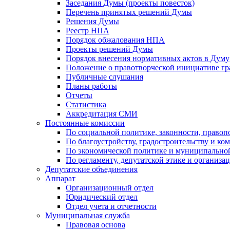
Заседания Думы (проекты повесток)
Перечень принятых решений Думы
Решения Думы
Реестр НПА
Порядок обжалования НПА
Проекты решений Думы
Порядок внесения нормативных актов в Думу
Положение о правотворческой инициативе г
Публичные слушания
Планы работы
Отчеты
Статистика
Аккредитация СМИ
Постоянные комиссии
По социальной политике, законности, правоп
По благоустройству, градостроительству и ко
По экономической политике и муниципально
По регламенту, депутатской этике и организ
Депутатские объединения
Аппарат
Организационный отдел
Юридический отдел
Отдел учета и отчетности
Муниципальная служба
Правовая основа