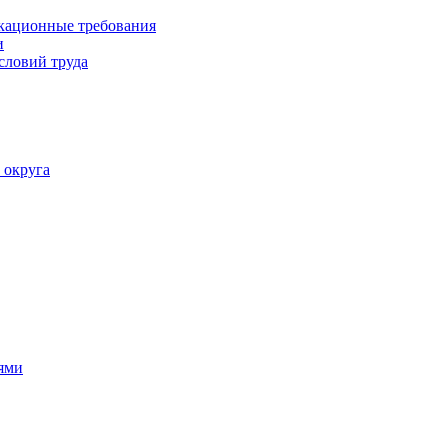
кационные требования
и
словий труда
 округа
ями