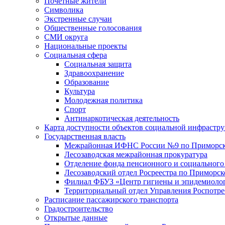
Почетные жители
Символика
Экстренные случаи
Общественные голосования
СМИ округа
Национальные проекты
Социальная сфера
Социальная защита
Здравоохранение
Образование
Культура
Молодежная политика
Спорт
Антинаркотическая деятельность
Карта доступности объектов социальной инфрастр
Государственная власть
Межрайонная ИФНС России №9 по Приморск
Лесозаводская межрайонная прокуратура
Отделение фонда пенсионного и социального
Лесозаводский отдел Росреестра по Приморс
Филиал ФБУЗ «Центр гигиены и эпидемиологи
Территориальный отдел Управления Роспотре
Расписание пассажирского транспорта
Градостроительство
Открытые данные