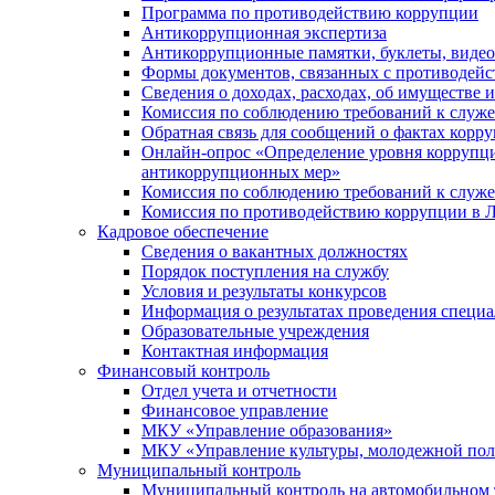
Программа по противодействию коррупции
Антикоррупционная экспертиза
Антикоррупционные памятки, буклеты, виде
Формы документов, связанных с противодейс
Сведения о доходах, расходах, об имуществе 
Комиссия по соблюдению требований к служ
Обратная связь для сообщений о фактах корр
Онлайн-опрос «Определение уровня коррупци
антикоррупционных мер»
Комиссия по соблюдению требований к служ
Комиссия по противодействию коррупции в Л
Кадровое обеспечение
Сведения о вакантных должностях
Порядок поступления на службу
Условия и результаты конкурсов
Информация о результатах проведения специа
Образовательные учреждения
Контактная информация
Финансовый контроль
Отдел учета и отчетности
Финансовое управление
МКУ «Управление образования»
МКУ «Управление культуры, молодежной пол
Муниципальный контроль
Муниципальный контроль на автомобильном т