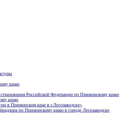
уктуры
ому краю
 страхования Российской Федерации по Приморскому краю
кому краю
и в Приморском крае в г.Лесозаводске»
бнадзора по Приморскому краю в городе Лесозаводске