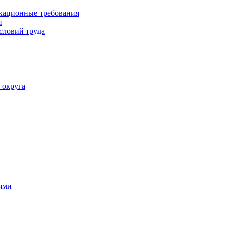
кационные требования
и
словий труда
 округа
ями