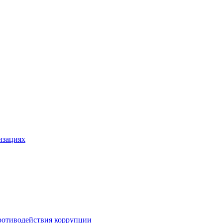
изациях
ротиводействия коррупции