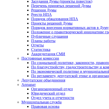
Заседания Думы (проекты повесток)
Перечень принятых решений Думы
Решения Думы
Реестр НПА
Порядок обжалования НПА
Проекты решений Думы
Порядок внесения нормативных актов в Думу
Положение о правотворческой инициативе г
Публичные слушания
Планы работы
Отчеты
Статистика
Аккредитация СМИ
Постоянные комиссии
По социальной политике, законности, правоп
По благоустройству, градостроительству и ко
По экономической политике и муниципально
По регламенту, депутатской этике и организ
Депутатские объединения
Аппарат
Организационный отдел
Юридический отдел
Отдел учета и отчетности
Муниципальная служба
Правовая основа