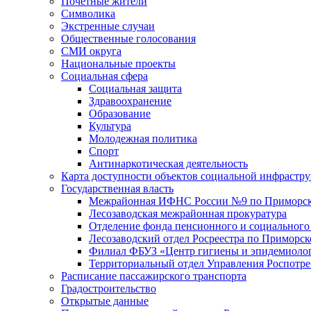
Почетные жители
Символика
Экстренные случаи
Общественные голосования
СМИ округа
Национальные проекты
Социальная сфера
Социальная защита
Здравоохранение
Образование
Культура
Молодежная политика
Спорт
Антинаркотическая деятельность
Карта доступности объектов социальной инфрастр
Государственная власть
Межрайонная ИФНС России №9 по Приморск
Лесозаводская межрайонная прокуратура
Отделение фонда пенсионного и социального
Лесозаводский отдел Росреестра по Приморс
Филиал ФБУЗ «Центр гигиены и эпидемиологи
Территориальный отдел Управления Роспотре
Расписание пассажирского транспорта
Градостроительство
Открытые данные