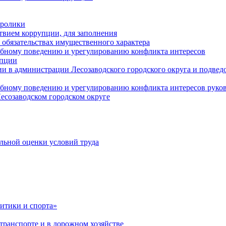
оролики
твием коррупции, для заполнения
и обязательствах имущественного характера
ебному поведению и урегулированию конфликта интересов
упции
и в администрации Лесозаводского городского округа и подве
ебному поведению и урегулированию конфликта интересов рук
есозаводском городском округе
льной оценки условий труда
итики и спорта»
ранспорте и в дорожном хозяйстве