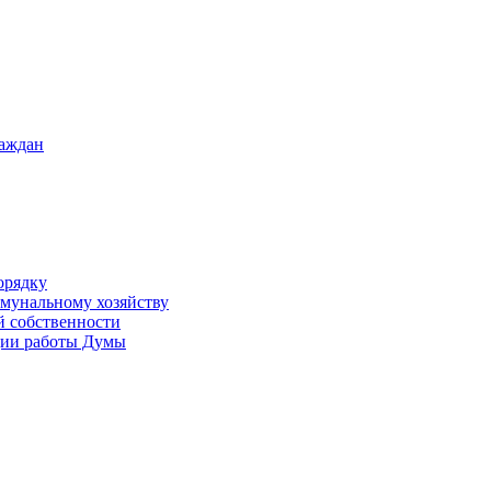
раждан
орядку
ммунальному хозяйству
й собственности
ации работы Думы