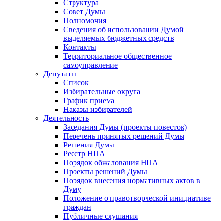
Структура
Совет Думы
Полномочия
Сведения об использовании Думой
выделяемых бюджетных средств
Контакты
Территориальное общественное
самоуправление
Депутаты
Список
Избирательные округа
График приема
Наказы избирателей
Деятельность
Заседания Думы (проекты повесток)
Перечень принятых решений Думы
Решения Думы
Реестр НПА
Порядок обжалования НПА
Проекты решений Думы
Порядок внесения нормативных актов в
Думу
Положение о правотворческой инициативе
граждан
Публичные слушания