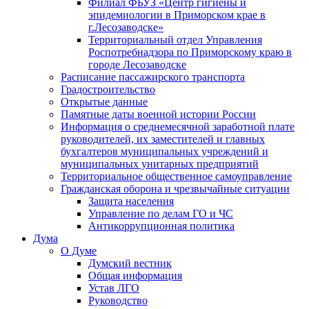
Филиал ФБУЗ «Центр гигиены и
эпидемиологии в Приморском крае в
г.Лесозаводске»
Территориальный отдел Управления
Роспотребнадзора по Приморскому краю в
городе Лесозаводске
Расписание пассажирского транспорта
Градостроительство
Открытые данные
Памятные даты военной истории России
Информация о среднемесячной заработной плате
руководителей, их заместителей и главных
бухгалтеров муниципальных учреждений и
муниципальных унитарных предприятий
Территориальное общественное самоуправление
Гражданская оборона и чрезвычайные ситуации
Защита населения
Управление по делам ГО и ЧС
Антикоррупционная политика
Дума
О Думе
Думский вестник
Общая информация
Устав ЛГО
Руководство