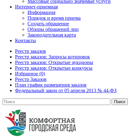
Массовые социально значимые услуги
Интернет-приемная
Информация
Порядок и время приема
Создать обращение
Обзоры обращений лиц
Законодательная карта
Контакты
Реестр заказов
Реестр заказов: Запросы котировок
Реестр заказов: Открытые аукционы
Реестр заказов: Открытые конкурсы
Избранное (0)
Реестр Заказов
План график размещения заказов
Федеральный закон от 05 апреля 2013 № 44-ФЗ