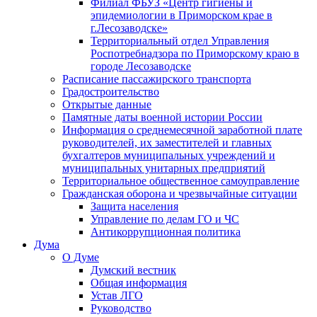
Филиал ФБУЗ «Центр гигиены и
эпидемиологии в Приморском крае в
г.Лесозаводске»
Территориальный отдел Управления
Роспотребнадзора по Приморскому краю в
городе Лесозаводске
Расписание пассажирского транспорта
Градостроительство
Открытые данные
Памятные даты военной истории России
Информация о среднемесячной заработной плате
руководителей, их заместителей и главных
бухгалтеров муниципальных учреждений и
муниципальных унитарных предприятий
Территориальное общественное самоуправление
Гражданская оборона и чрезвычайные ситуации
Защита населения
Управление по делам ГО и ЧС
Антикоррупционная политика
Дума
О Думе
Думский вестник
Общая информация
Устав ЛГО
Руководство