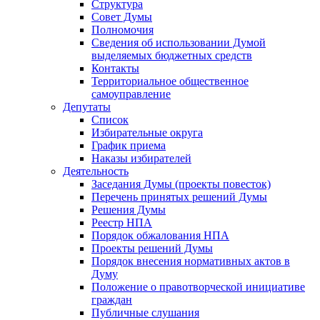
Структура
Совет Думы
Полномочия
Сведения об использовании Думой
выделяемых бюджетных средств
Контакты
Территориальное общественное
самоуправление
Депутаты
Список
Избирательные округа
График приема
Наказы избирателей
Деятельность
Заседания Думы (проекты повесток)
Перечень принятых решений Думы
Решения Думы
Реестр НПА
Порядок обжалования НПА
Проекты решений Думы
Порядок внесения нормативных актов в
Думу
Положение о правотворческой инициативе
граждан
Публичные слушания