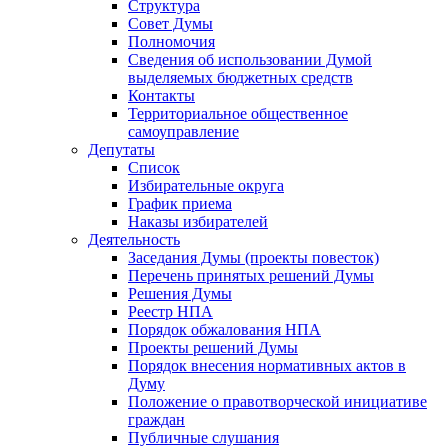
Структура
Совет Думы
Полномочия
Сведения об использовании Думой
выделяемых бюджетных средств
Контакты
Территориальное общественное
самоуправление
Депутаты
Список
Избирательные округа
График приема
Наказы избирателей
Деятельность
Заседания Думы (проекты повесток)
Перечень принятых решений Думы
Решения Думы
Реестр НПА
Порядок обжалования НПА
Проекты решений Думы
Порядок внесения нормативных актов в
Думу
Положение о правотворческой инициативе
граждан
Публичные слушания