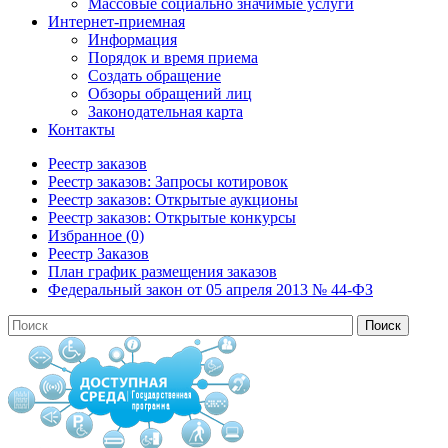
Массовые социально значимые услуги
Интернет-приемная
Информация
Порядок и время приема
Создать обращение
Обзоры обращений лиц
Законодательная карта
Контакты
Реестр заказов
Реестр заказов: Запросы котировок
Реестр заказов: Открытые аукционы
Реестр заказов: Открытые конкурсы
Избранное (0)
Реестр Заказов
План график размещения заказов
Федеральный закон от 05 апреля 2013 № 44-ФЗ