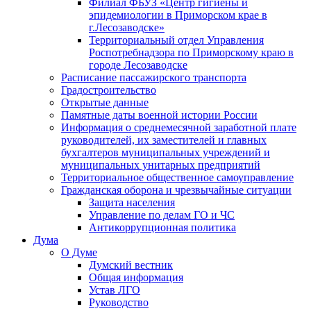
Филиал ФБУЗ «Центр гигиены и
эпидемиологии в Приморском крае в
г.Лесозаводске»
Территориальный отдел Управления
Роспотребнадзора по Приморскому краю в
городе Лесозаводске
Расписание пассажирского транспорта
Градостроительство
Открытые данные
Памятные даты военной истории России
Информация о среднемесячной заработной плате
руководителей, их заместителей и главных
бухгалтеров муниципальных учреждений и
муниципальных унитарных предприятий
Территориальное общественное самоуправление
Гражданская оборона и чрезвычайные ситуации
Защита населения
Управление по делам ГО и ЧС
Антикоррупционная политика
Дума
О Думе
Думский вестник
Общая информация
Устав ЛГО
Руководство