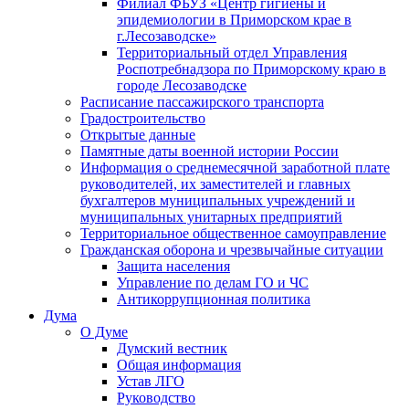
Филиал ФБУЗ «Центр гигиены и
эпидемиологии в Приморском крае в
г.Лесозаводске»
Территориальный отдел Управления
Роспотребнадзора по Приморскому краю в
городе Лесозаводске
Расписание пассажирского транспорта
Градостроительство
Открытые данные
Памятные даты военной истории России
Информация о среднемесячной заработной плате
руководителей, их заместителей и главных
бухгалтеров муниципальных учреждений и
муниципальных унитарных предприятий
Территориальное общественное самоуправление
Гражданская оборона и чрезвычайные ситуации
Защита населения
Управление по делам ГО и ЧС
Антикоррупционная политика
Дума
О Думе
Думский вестник
Общая информация
Устав ЛГО
Руководство