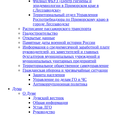
Филиал ФБУЗ «Центр гигиены и
эпидемиологии в Приморском крае в
г.Лесозаводске»
Территориальный отдел Управления
Роспотребнадзора по Приморскому краю в
городе Лесозаводске
Расписание пассажирского транспорта
Градостроительство
Открытые данные
Памятные даты военной истории России
Информация о среднемесячной заработной плате
руководителей, их заместителей и главных
бухгалтеров муниципальных учреждений и
муниципальных унитарных предприятий
Территориальное общественное самоуправление
Гражданская оборона и чрезвычайные ситуации
Защита населения
Управление по делам ГО и ЧС
Антикоррупционная политика
Дума
О Думе
Думский вестник
Общая информация
Устав ЛГО
Руководство