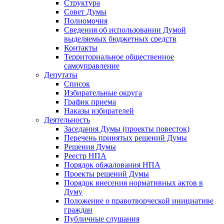
Структура
Совет Думы
Полномочия
Сведения об использовании Думой
выделяемых бюджетных средств
Контакты
Территориальное общественное
самоуправление
Депутаты
Список
Избирательные округа
График приема
Наказы избирателей
Деятельность
Заседания Думы (проекты повесток)
Перечень принятых решений Думы
Решения Думы
Реестр НПА
Порядок обжалования НПА
Проекты решений Думы
Порядок внесения нормативных актов в
Думу
Положение о правотворческой инициативе
граждан
Публичные слушания