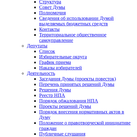
Структура
Совет Думы
Полномочия
Сведения об использовании Думой
выделяемых бюджетных средств
Контакты
Территориальное общественное
самоуправление
Депутаты
Список
Избирательные округа
График приема
Наказы избирателей
Деятельность
Заседания Думы (проекты повесток)
Перечень принятых решений Думы
Решения Думы
Реестр НПА
Порядок обжалования НПА
Проекты решений Думы
Порядок внесения нормативных актов в
Думу
Положение о правотворческой инициативе
граждан
Публичные слушания