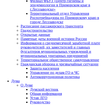
Филиал ФБУЗ «Центр гигиены и
эпидемиологии в Приморском крае в
г.Лесозаводске»
Территориальный отдел Управления
Роспотребнадзора по Приморскому краю в
городе Лесозаводске
Расписание пассажирского транспорта
Градостроительство
Открытые данные
Памятные даты военной истории России
Информация о среднемесячной заработной плате
руководителей, их заместителей и главных
бухгалтеров муниципальных учреждений и
муниципальных унитарных предприятий
Территориальное общественное самоуправление
Гражданская оборона и чрезвычайные ситуации
Защита населения
Управление по делам ГО и ЧС
Антикоррупционная политика
Дума
О Думе
Думский вестник
Общая информация
Устав ЛГО
Руководство