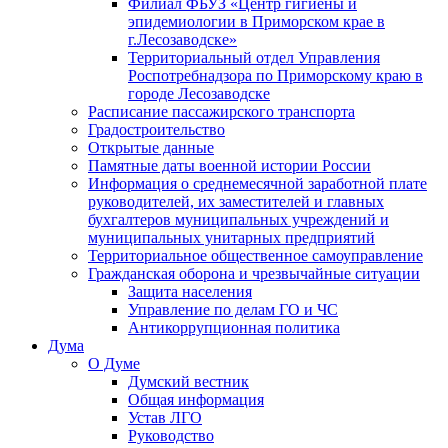
Филиал ФБУЗ «Центр гигиены и
эпидемиологии в Приморском крае в
г.Лесозаводске»
Территориальный отдел Управления
Роспотребнадзора по Приморскому краю в
городе Лесозаводске
Расписание пассажирского транспорта
Градостроительство
Открытые данные
Памятные даты военной истории России
Информация о среднемесячной заработной плате
руководителей, их заместителей и главных
бухгалтеров муниципальных учреждений и
муниципальных унитарных предприятий
Территориальное общественное самоуправление
Гражданская оборона и чрезвычайные ситуации
Защита населения
Управление по делам ГО и ЧС
Антикоррупционная политика
Дума
О Думе
Думский вестник
Общая информация
Устав ЛГО
Руководство