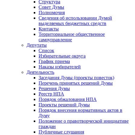
Структура
Совет Думы
Полномочия
Сведения об использовании Думой
выделяемых бюджетных средств
Контакты
Территориальное общественное
самоуправление
Депутаты
Список
Избирательные округа
График приема
Наказы избирателей
Деятельность
Заседания Думы (проекты повесток)
Перечень принятых решений Думы
Решения Думы
Реестр НПА
Порядок обжалования НПА
Проекты решений Думы
Порядок внесения нормативных актов в
Думу
Положение о правотворческой инициативе
граждан
Публичные слушания