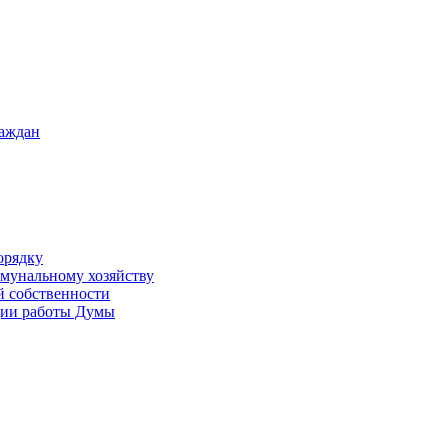
раждан
орядку
ммунальному хозяйству
й собственности
ации работы Думы