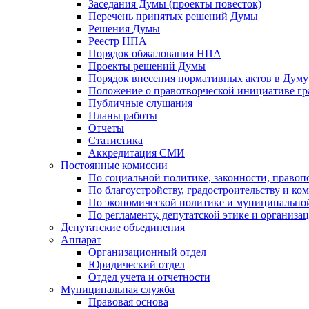
Заседания Думы (проекты повесток)
Перечень принятых решений Думы
Решения Думы
Реестр НПА
Порядок обжалования НПА
Проекты решений Думы
Порядок внесения нормативных актов в Думу
Положение о правотворческой инициативе г
Публичные слушания
Планы работы
Отчеты
Статистика
Аккредитация СМИ
Постоянные комиссии
По социальной политике, законности, правоп
По благоустройству, градостроительству и ко
По экономической политике и муниципально
По регламенту, депутатской этике и организ
Депутатские объединения
Аппарат
Организационный отдел
Юридический отдел
Отдел учета и отчетности
Муниципальная служба
Правовая основа