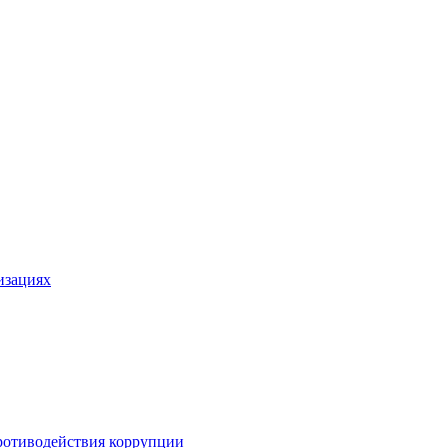
изациях
ротиводействия коррупции