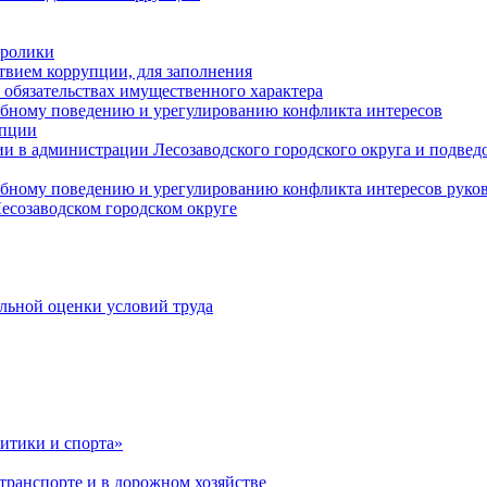
оролики
твием коррупции, для заполнения
и обязательствах имущественного характера
ебному поведению и урегулированию конфликта интересов
упции
и в администрации Лесозаводского городского округа и подве
ебному поведению и урегулированию конфликта интересов рук
есозаводском городском округе
льной оценки условий труда
итики и спорта»
ранспорте и в дорожном хозяйстве