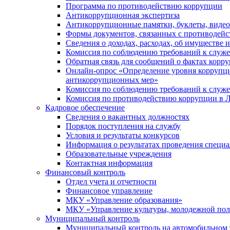
Программа по противодействию коррупции
Антикоррупционная экспертиза
Антикоррупционные памятки, буклеты, виде
Формы документов, связанных с противодейс
Сведения о доходах, расходах, об имуществе 
Комиссия по соблюдению требований к служ
Обратная связь для сообщений о фактах корр
Онлайн-опрос «Определение уровня коррупци
антикоррупционных мер»
Комиссия по соблюдению требований к служ
Комиссия по противодействию коррупции в Л
Кадровое обеспечение
Сведения о вакантных должностях
Порядок поступления на службу
Условия и результаты конкурсов
Информация о результатах проведения специа
Образовательные учреждения
Контактная информация
Финансовый контроль
Отдел учета и отчетности
Финансовое управление
МКУ «Управление образования»
МКУ «Управление культуры, молодежной пол
Муниципальный контроль
Муниципальный контроль на автомобильном т