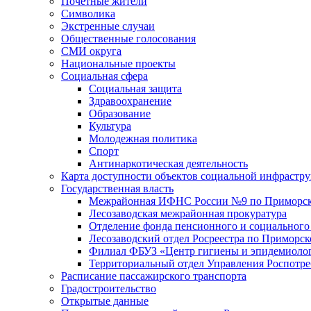
Почетные жители
Символика
Экстренные случаи
Общественные голосования
СМИ округа
Национальные проекты
Социальная сфера
Социальная защита
Здравоохранение
Образование
Культура
Молодежная политика
Спорт
Антинаркотическая деятельность
Карта доступности объектов социальной инфрастр
Государственная власть
Межрайонная ИФНС России №9 по Приморск
Лесозаводская межрайонная прокуратура
Отделение фонда пенсионного и социального
Лесозаводский отдел Росреестра по Приморс
Филиал ФБУЗ «Центр гигиены и эпидемиологи
Территориальный отдел Управления Роспотре
Расписание пассажирского транспорта
Градостроительство
Открытые данные