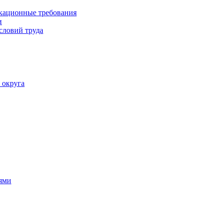
кационные требования
и
словий труда
 округа
ями