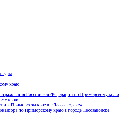
уктуры
ому краю
 страхования Российской Федерации по Приморскому краю
кому краю
и в Приморском крае в г.Лесозаводске»
бнадзора по Приморскому краю в городе Лесозаводске