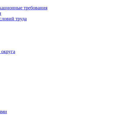
кационные требования
и
словий труда
 округа
ями