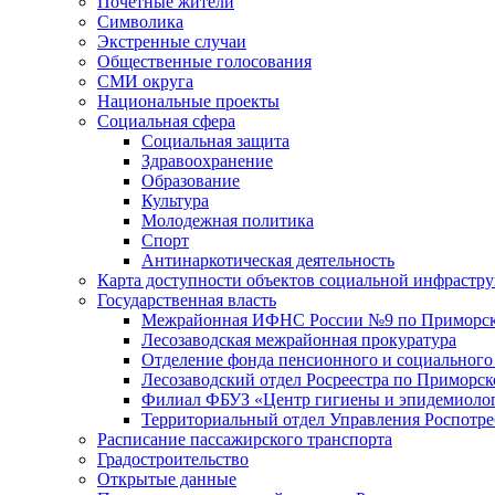
Почетные жители
Символика
Экстренные случаи
Общественные голосования
СМИ округа
Национальные проекты
Социальная сфера
Социальная защита
Здравоохранение
Образование
Культура
Молодежная политика
Спорт
Антинаркотическая деятельность
Карта доступности объектов социальной инфрастр
Государственная власть
Межрайонная ИФНС России №9 по Приморск
Лесозаводская межрайонная прокуратура
Отделение фонда пенсионного и социального
Лесозаводский отдел Росреестра по Приморс
Филиал ФБУЗ «Центр гигиены и эпидемиологи
Территориальный отдел Управления Роспотре
Расписание пассажирского транспорта
Градостроительство
Открытые данные