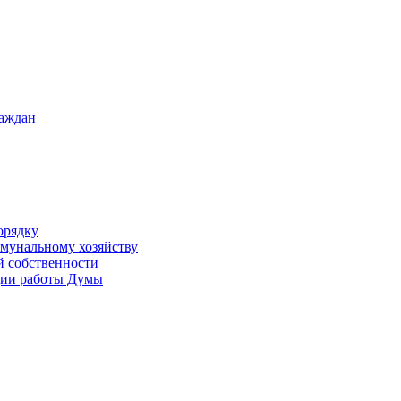
раждан
орядку
ммунальному хозяйству
й собственности
ации работы Думы