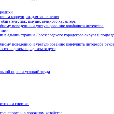
оролики
твием коррупции, для заполнения
и обязательствах имущественного характера
ебному поведению и урегулированию конфликта интересов
упции
и в администрации Лесозаводского городского округа и подве
ебному поведению и урегулированию конфликта интересов рук
есозаводском городском округе
льной оценки условий труда
итики и спорта»
ранспорте и в дорожном хозяйстве