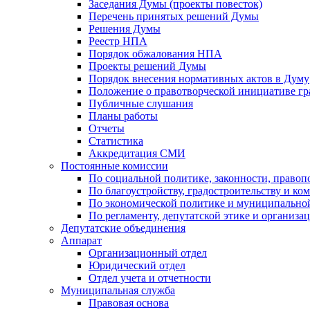
Заседания Думы (проекты повесток)
Перечень принятых решений Думы
Решения Думы
Реестр НПА
Порядок обжалования НПА
Проекты решений Думы
Порядок внесения нормативных актов в Думу
Положение о правотворческой инициативе г
Публичные слушания
Планы работы
Отчеты
Статистика
Аккредитация СМИ
Постоянные комиссии
По социальной политике, законности, правоп
По благоустройству, градостроительству и ко
По экономической политике и муниципально
По регламенту, депутатской этике и организ
Депутатские объединения
Аппарат
Организационный отдел
Юридический отдел
Отдел учета и отчетности
Муниципальная служба
Правовая основа