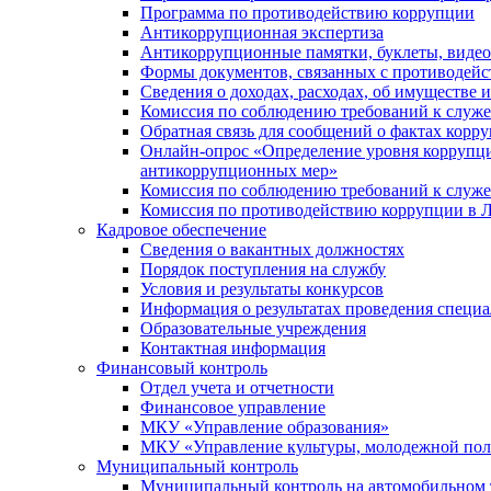
Программа по противодействию коррупции
Антикоррупционная экспертиза
Антикоррупционные памятки, буклеты, виде
Формы документов, связанных с противодейс
Сведения о доходах, расходах, об имуществе 
Комиссия по соблюдению требований к служ
Обратная связь для сообщений о фактах корр
Онлайн-опрос «Определение уровня коррупци
антикоррупционных мер»
Комиссия по соблюдению требований к служ
Комиссия по противодействию коррупции в Л
Кадровое обеспечение
Сведения о вакантных должностях
Порядок поступления на службу
Условия и результаты конкурсов
Информация о результатах проведения специа
Образовательные учреждения
Контактная информация
Финансовый контроль
Отдел учета и отчетности
Финансовое управление
МКУ «Управление образования»
МКУ «Управление культуры, молодежной пол
Муниципальный контроль
Муниципальный контроль на автомобильном т