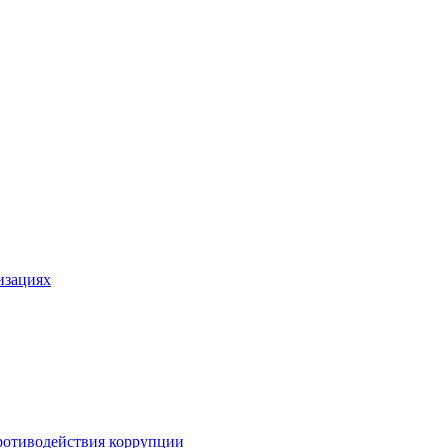
изациях
ротиводействия коррупции