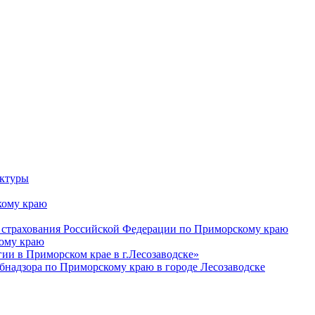
уктуры
ому краю
 страхования Российской Федерации по Приморскому краю
кому краю
и в Приморском крае в г.Лесозаводске»
бнадзора по Приморскому краю в городе Лесозаводске