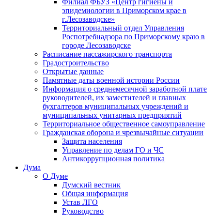
Филиал ФБУЗ «Центр гигиены и
эпидемиологии в Приморском крае в
г.Лесозаводске»
Территориальный отдел Управления
Роспотребнадзора по Приморскому краю в
городе Лесозаводске
Расписание пассажирского транспорта
Градостроительство
Открытые данные
Памятные даты военной истории России
Информация о среднемесячной заработной плате
руководителей, их заместителей и главных
бухгалтеров муниципальных учреждений и
муниципальных унитарных предприятий
Территориальное общественное самоуправление
Гражданская оборона и чрезвычайные ситуации
Защита населения
Управление по делам ГО и ЧС
Антикоррупционная политика
Дума
О Думе
Думский вестник
Общая информация
Устав ЛГО
Руководство