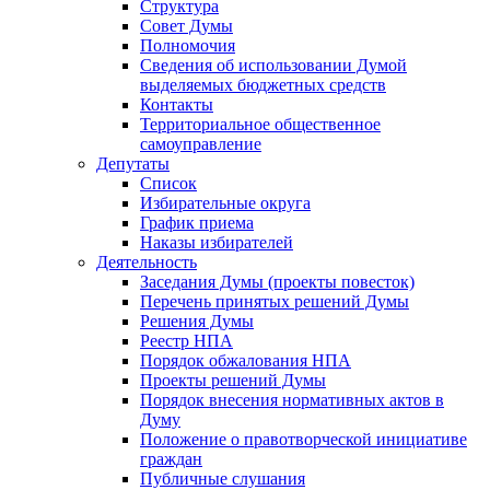
Структура
Совет Думы
Полномочия
Сведения об использовании Думой
выделяемых бюджетных средств
Контакты
Территориальное общественное
самоуправление
Депутаты
Список
Избирательные округа
График приема
Наказы избирателей
Деятельность
Заседания Думы (проекты повесток)
Перечень принятых решений Думы
Решения Думы
Реестр НПА
Порядок обжалования НПА
Проекты решений Думы
Порядок внесения нормативных актов в
Думу
Положение о правотворческой инициативе
граждан
Публичные слушания