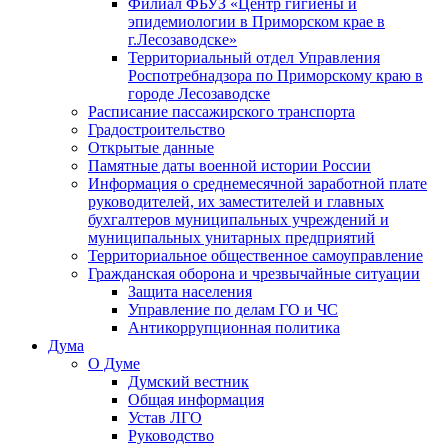
Филиал ФБУЗ «Центр гигиены и
эпидемиологии в Приморском крае в
г.Лесозаводске»
Территориальный отдел Управления
Роспотребнадзора по Приморскому краю в
городе Лесозаводске
Расписание пассажирского транспорта
Градостроительство
Открытые данные
Памятные даты военной истории России
Информация о среднемесячной заработной плате
руководителей, их заместителей и главных
бухгалтеров муниципальных учреждений и
муниципальных унитарных предприятий
Территориальное общественное самоуправление
Гражданская оборона и чрезвычайные ситуации
Защита населения
Управление по делам ГО и ЧС
Антикоррупционная политика
Дума
О Думе
Думский вестник
Общая информация
Устав ЛГО
Руководство