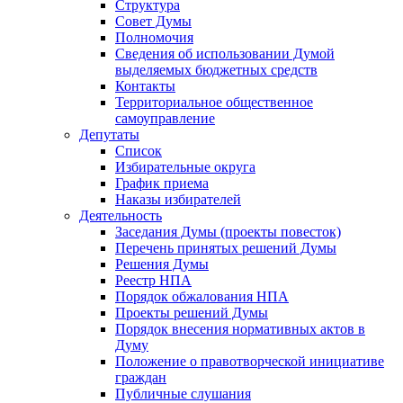
Структура
Совет Думы
Полномочия
Сведения об использовании Думой
выделяемых бюджетных средств
Контакты
Территориальное общественное
самоуправление
Депутаты
Список
Избирательные округа
График приема
Наказы избирателей
Деятельность
Заседания Думы (проекты повесток)
Перечень принятых решений Думы
Решения Думы
Реестр НПА
Порядок обжалования НПА
Проекты решений Думы
Порядок внесения нормативных актов в
Думу
Положение о правотворческой инициативе
граждан
Публичные слушания