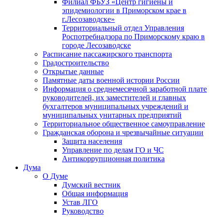
Филиал ФБУЗ «Центр гигиены и
эпидемиологии в Приморском крае в
г.Лесозаводске»
Территориальный отдел Управления
Роспотребнадзора по Приморскому краю в
городе Лесозаводске
Расписание пассажирского транспорта
Градостроительство
Открытые данные
Памятные даты военной истории России
Информация о среднемесячной заработной плате
руководителей, их заместителей и главных
бухгалтеров муниципальных учреждений и
муниципальных унитарных предприятий
Территориальное общественное самоуправление
Гражданская оборона и чрезвычайные ситуации
Защита населения
Управление по делам ГО и ЧС
Антикоррупционная политика
Дума
О Думе
Думский вестник
Общая информация
Устав ЛГО
Руководство