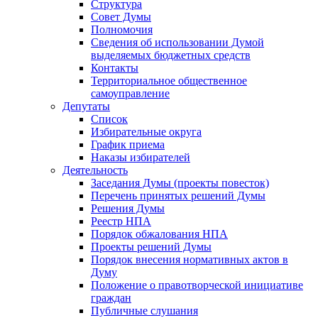
Структура
Совет Думы
Полномочия
Сведения об использовании Думой
выделяемых бюджетных средств
Контакты
Территориальное общественное
самоуправление
Депутаты
Список
Избирательные округа
График приема
Наказы избирателей
Деятельность
Заседания Думы (проекты повесток)
Перечень принятых решений Думы
Решения Думы
Реестр НПА
Порядок обжалования НПА
Проекты решений Думы
Порядок внесения нормативных актов в
Думу
Положение о правотворческой инициативе
граждан
Публичные слушания