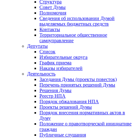
Структура
Совет Думы
Полномочия
Сведения об использовании Думой
выделяемых бюджетных средств
Контакты
Территориальное общественное
самоуправление
Депутаты
Список
Избирательные округа
График приема
Наказы избирателей
Деятельность
Заседания Думы (проекты повесток)
Перечень принятых решений Думы
Решения Думы
Реестр НПА
Порядок обжалования НПА
Проекты решений Думы
Порядок внесения нормативных актов в
Думу
Положение о правотворческой инициативе
граждан
Публичные слушания