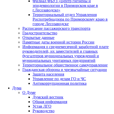
Филиал ФБУЗ «Центр гигиены и
эпидемиологии в Приморском крае в
г.Лесозаводске»
Территориальный отдел Управления
Роспотребнадзора по Приморскому краю в
городе Лесозаводске
Расписание пассажирского транспорта
Градостроительство
Открытые данные
Памятные даты военной истории России
Информация о среднемесячной заработной плате
руководителей, их заместителей и главных
бухгалтеров муниципальных учреждений и
муниципальных унитарных предприятий
Территориальное общественное самоуправление
Гражданская оборона и чрезвычайные ситуации
Защита населения
Управление по делам ГО и ЧС
Антикоррупционная политика
Дума
О Думе
Думский вестник
Общая информация
Устав ЛГО
Руководство