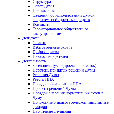
Структура
Совет Думы
Полномочия
Сведения об использовании Думой
выделяемых бюджетных средств
Контакты
Территориальное общественное
самоуправление
Депутаты
Список
Избирательные округа
График приема
Наказы избирателей
Деятельность
Заседания Думы (проекты повесток)
Перечень принятых решений Думы
Решения Думы
Реестр НПА
Порядок обжалования НПА
Проекты решений Думы
Порядок внесения нормативных актов в
Думу
Положение о правотворческой инициативе
граждан
Публичные слушания