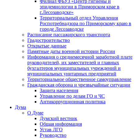
Филиал ФБУЗ «Центр гигиены и
эпидемиологии в Приморском крае в
г.Лесозаводске»
Территориальный отдел Управления
Роспотребнадзора по Приморскому краю в
городе Лесозаводске
Расписание пассажирского транспорта
Градостроительство
Открытые данные
Памятные даты военной истории России
Информация о среднемесячной заработной плате
руководителей, их заместителей и главных
бухгалтеров муниципальных учреждений и
муниципальных унитарных предприятий
Территориальное общественное самоуправление
Гражданская оборона и чрезвычайные ситуации
Защита населения
Управление по делам ГО и ЧС
Антикоррупционная политика
Дума
О Думе
Думский вестник
Общая информация
Устав ЛГО
Руководство