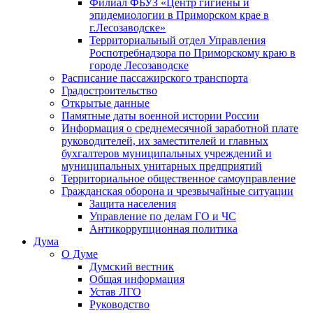
Филиал ФБУЗ «Центр гигиены и
эпидемиологии в Приморском крае в
г.Лесозаводске»
Территориальный отдел Управления
Роспотребнадзора по Приморскому краю в
городе Лесозаводске
Расписание пассажирского транспорта
Градостроительство
Открытые данные
Памятные даты военной истории России
Информация о среднемесячной заработной плате
руководителей, их заместителей и главных
бухгалтеров муниципальных учреждений и
муниципальных унитарных предприятий
Территориальное общественное самоуправление
Гражданская оборона и чрезвычайные ситуации
Защита населения
Управление по делам ГО и ЧС
Антикоррупционная политика
Дума
О Думе
Думский вестник
Общая информация
Устав ЛГО
Руководство