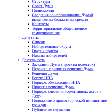
Структура
Совет Думы
Полномочия
Сведения об использовании Думой
выделяемых бюджетных средств
Контакты
Территориальное общественное
самоуправление
Депутаты
Список
Избирательные округа
График приема
Наказы избирателей
Деятельность
Заседания Думы (проекты повесток)
Перечень принятых решений Думы
Решения Думы
Реестр НПА
Порядок обжалования НПА
Проекты решений Думы
Порядок внесения нормативных актов в
Думу
Положение о правотворческой инициативе
граждан
Публичные слушания