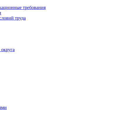
кационные требования
и
словий труда
 округа
ями