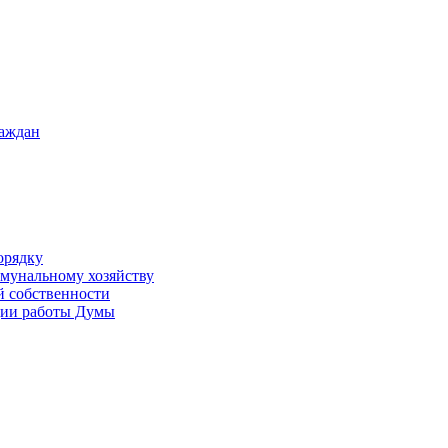
раждан
орядку
ммунальному хозяйству
й собственности
ации работы Думы