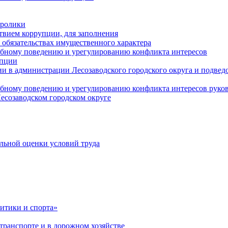
оролики
твием коррупции, для заполнения
и обязательствах имущественного характера
ебному поведению и урегулированию конфликта интересов
упции
и в администрации Лесозаводского городского округа и подве
ебному поведению и урегулированию конфликта интересов рук
есозаводском городском округе
льной оценки условий труда
итики и спорта»
ранспорте и в дорожном хозяйстве