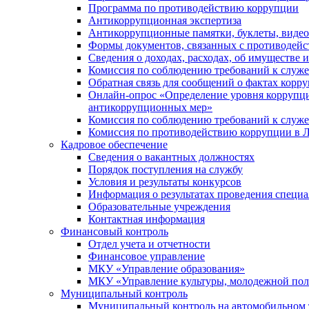
Программа по противодействию коррупции
Антикоррупционная экспертиза
Антикоррупционные памятки, буклеты, виде
Формы документов, связанных с противодейс
Сведения о доходах, расходах, об имуществе 
Комиссия по соблюдению требований к служ
Обратная связь для сообщений о фактах корр
Онлайн-опрос «Определение уровня коррупци
антикоррупционных мер»
Комиссия по соблюдению требований к служ
Комиссия по противодействию коррупции в Л
Кадровое обеспечение
Сведения о вакантных должностях
Порядок поступления на службу
Условия и результаты конкурсов
Информация о результатах проведения специа
Образовательные учреждения
Контактная информация
Финансовый контроль
Отдел учета и отчетности
Финансовое управление
МКУ «Управление образования»
МКУ «Управление культуры, молодежной пол
Муниципальный контроль
Муниципальный контроль на автомобильном т