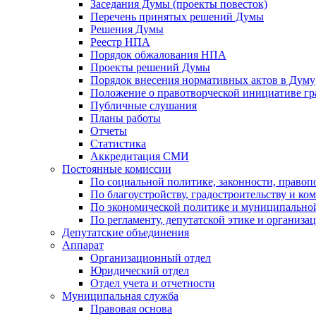
Заседания Думы (проекты повесток)
Перечень принятых решений Думы
Решения Думы
Реестр НПА
Порядок обжалования НПА
Проекты решений Думы
Порядок внесения нормативных актов в Думу
Положение о правотворческой инициативе г
Публичные слушания
Планы работы
Отчеты
Статистика
Аккредитация СМИ
Постоянные комиссии
По социальной политике, законности, правоп
По благоустройству, градостроительству и ко
По экономической политике и муниципально
По регламенту, депутатской этике и организ
Депутатские объединения
Аппарат
Организационный отдел
Юридический отдел
Отдел учета и отчетности
Муниципальная служба
Правовая основа