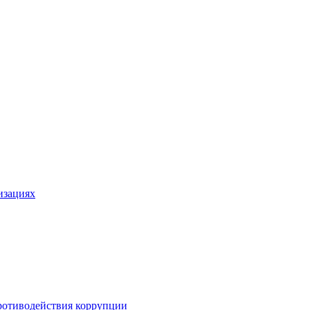
изациях
ротиводействия коррупции