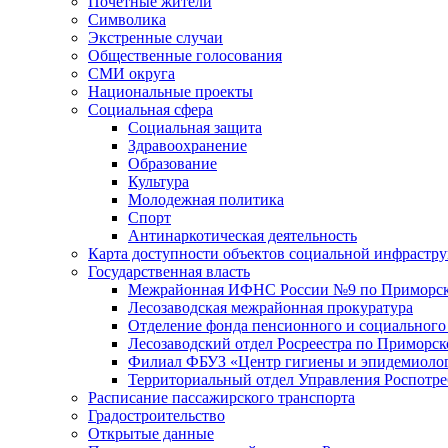
Почетные жители
Символика
Экстренные случаи
Общественные голосования
СМИ округа
Национальные проекты
Социальная сфера
Социальная защита
Здравоохранение
Образование
Культура
Молодежная политика
Спорт
Антинаркотическая деятельность
Карта доступности объектов социальной инфрастр
Государственная власть
Межрайонная ИФНС России №9 по Приморск
Лесозаводская межрайонная прокуратура
Отделение фонда пенсионного и социального
Лесозаводский отдел Росреестра по Приморс
Филиал ФБУЗ «Центр гигиены и эпидемиологи
Территориальный отдел Управления Роспотре
Расписание пассажирского транспорта
Градостроительство
Открытые данные