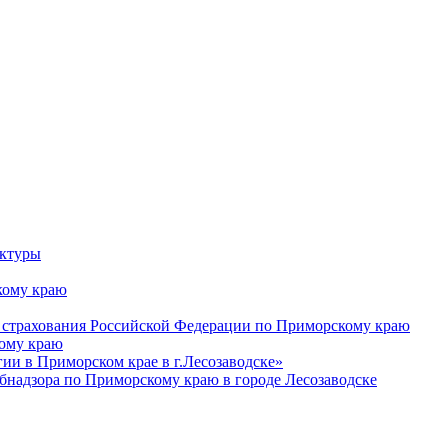
уктуры
ому краю
 страхования Российской Федерации по Приморскому краю
кому краю
и в Приморском крае в г.Лесозаводске»
бнадзора по Приморскому краю в городе Лесозаводске