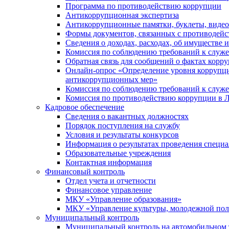
Программа по противодействию коррупции
Антикоррупционная экспертиза
Антикоррупционные памятки, буклеты, виде
Формы документов, связанных с противодейс
Сведения о доходах, расходах, об имуществе 
Комиссия по соблюдению требований к служ
Обратная связь для сообщений о фактах корр
Онлайн-опрос «Определение уровня коррупци
антикоррупционных мер»
Комиссия по соблюдению требований к служ
Комиссия по противодействию коррупции в Л
Кадровое обеспечение
Сведения о вакантных должностях
Порядок поступления на службу
Условия и результаты конкурсов
Информация о результатах проведения специа
Образовательные учреждения
Контактная информация
Финансовый контроль
Отдел учета и отчетности
Финансовое управление
МКУ «Управление образования»
МКУ «Управление культуры, молодежной пол
Муниципальный контроль
Муниципальный контроль на автомобильном т