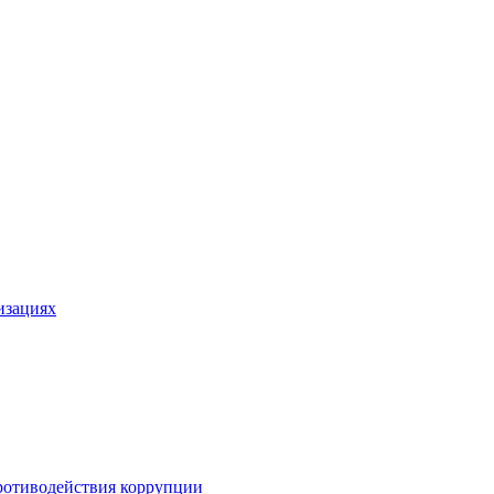
изациях
ротиводействия коррупции