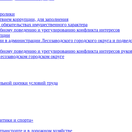
оролики
твием коррупции, для заполнения
и обязательствах имущественного характера
ебному поведению и урегулированию конфликта интересов
упции
и в администрации Лесозаводского городского округа и подве
ебному поведению и урегулированию конфликта интересов рук
есозаводском городском округе
льной оценки условий труда
итики и спорта»
ранспорте и в дорожном хозяйстве