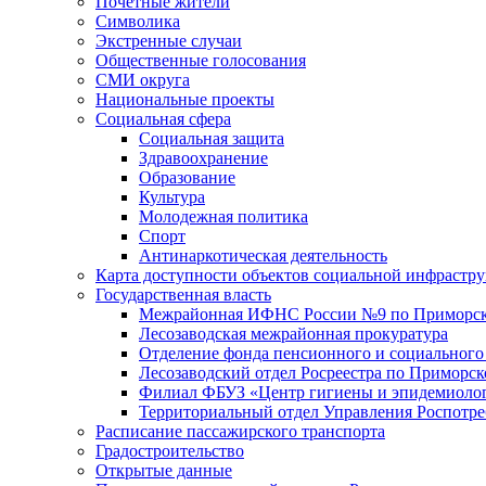
Почетные жители
Символика
Экстренные случаи
Общественные голосования
СМИ округа
Национальные проекты
Социальная сфера
Социальная защита
Здравоохранение
Образование
Культура
Молодежная политика
Спорт
Антинаркотическая деятельность
Карта доступности объектов социальной инфрастр
Государственная власть
Межрайонная ИФНС России №9 по Приморск
Лесозаводская межрайонная прокуратура
Отделение фонда пенсионного и социального
Лесозаводский отдел Росреестра по Приморс
Филиал ФБУЗ «Центр гигиены и эпидемиологи
Территориальный отдел Управления Роспотре
Расписание пассажирского транспорта
Градостроительство
Открытые данные