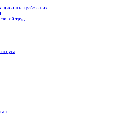
кационные требования
и
словий труда
 округа
ями