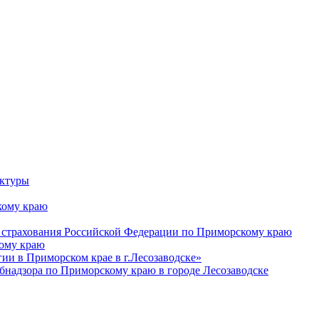
уктуры
ому краю
 страхования Российской Федерации по Приморскому краю
кому краю
и в Приморском крае в г.Лесозаводске»
бнадзора по Приморскому краю в городе Лесозаводске