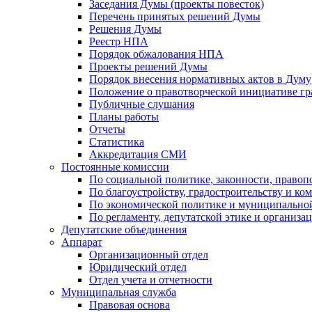
Заседания Думы (проекты повесток)
Перечень принятых решений Думы
Решения Думы
Реестр НПА
Порядок обжалования НПА
Проекты решений Думы
Порядок внесения нормативных актов в Думу
Положение о правотворческой инициативе г
Публичные слушания
Планы работы
Отчеты
Статистика
Аккредитация СМИ
Постоянные комиссии
По социальной политике, законности, правоп
По благоустройству, градостроительству и ко
По экономической политике и муниципально
По регламенту, депутатской этике и организ
Депутатские объединения
Аппарат
Организационный отдел
Юридический отдел
Отдел учета и отчетности
Муниципальная служба
Правовая основа