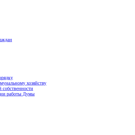
раждан
орядку
ммунальному хозяйству
й собственности
ации работы Думы