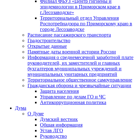
Филиал ФБУЗ «Центр гигиены и
эпидемиологии в Приморском крае в
г.Лесозаводске»
Территориальный отдел Управления
Роспотребнадзора по Приморскому краю в
городе Лесозаводске
Расписание пассажирского транспорта
Градостроительство
Открытые данные
Памятные даты военной истории России
Информация о среднемесячной заработной плате
руководителей, их заместителей и главных
бухгалтеров муниципальных учреждений и
муниципальных унитарных предприятий
Территориальное общественное самоуправление
Гражданская оборона и чрезвычайные ситуации
Защита населения
Управление по делам ГО и ЧС
Антикоррупционная политика
Дума
О Думе
Думский вестник
Общая информация
Устав ЛГО
Руководство