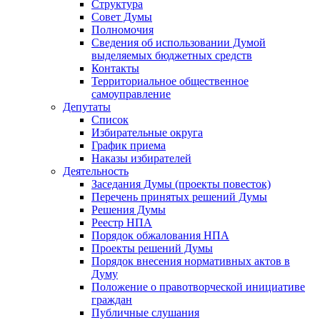
Структура
Совет Думы
Полномочия
Сведения об использовании Думой
выделяемых бюджетных средств
Контакты
Территориальное общественное
самоуправление
Депутаты
Список
Избирательные округа
График приема
Наказы избирателей
Деятельность
Заседания Думы (проекты повесток)
Перечень принятых решений Думы
Решения Думы
Реестр НПА
Порядок обжалования НПА
Проекты решений Думы
Порядок внесения нормативных актов в
Думу
Положение о правотворческой инициативе
граждан
Публичные слушания