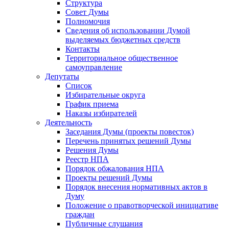
Структура
Совет Думы
Полномочия
Сведения об использовании Думой
выделяемых бюджетных средств
Контакты
Территориальное общественное
самоуправление
Депутаты
Список
Избирательные округа
График приема
Наказы избирателей
Деятельность
Заседания Думы (проекты повесток)
Перечень принятых решений Думы
Решения Думы
Реестр НПА
Порядок обжалования НПА
Проекты решений Думы
Порядок внесения нормативных актов в
Думу
Положение о правотворческой инициативе
граждан
Публичные слушания