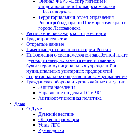
Филиал ФБУЗ «Центр гигиены и
эпидемиологии в Приморском крае в
г.Лесозаводске»
Территориальный отдел Управления
Роспотребнадзора по Приморскому краю в
городе Лесозаводске
Расписание пассажирского транспорта
Градостроительство
Открытые данные
Памятные даты военной истории России
Информация о среднемесячной заработной плате
руководителей, их заместителей и главных
бухгалтеров муниципальных учреждений и
муниципальных унитарных предприятий
Территориальное общественное самоуправление
Гражданская оборона и чрезвычайные ситуации
Защита населения
Управление по делам ГО и ЧС
Антикоррупционная политика
Дума
О Думе
Думский вестник
Общая информация
Устав ЛГО
Руководство