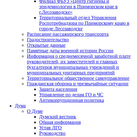
Филиал ФБУЗ «Центр гигиены и
эпидемиологии в Приморском крае в
г.Лесозаводске»
Территориальный отдел Управления
Роспотребнадзора по Приморскому краю в
городе Лесозаводске
Расписание пассажирского транспорта
Градостроительство
Открытые данные
Памятные даты военной истории России
Информация о среднемесячной заработной плате
руководителей, их заместителей и главных
бухгалтеров муниципальных учреждений и
муниципальных унитарных предприятий
Территориальное общественное самоуправление
Гражданская оборона и чрезвычайные ситуации
Защита населения
Управление по делам ГО и ЧС
Антикоррупционная политика
Дума
О Думе
Думский вестник
Общая информация
Устав ЛГО
Руководство