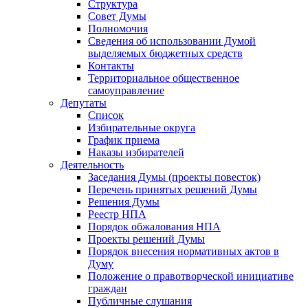
Структура
Совет Думы
Полномочия
Сведения об использовании Думой
выделяемых бюджетных средств
Контакты
Территориальное общественное
самоуправление
Депутаты
Список
Избирательные округа
График приема
Наказы избирателей
Деятельность
Заседания Думы (проекты повесток)
Перечень принятых решений Думы
Решения Думы
Реестр НПА
Порядок обжалования НПА
Проекты решений Думы
Порядок внесения нормативных актов в
Думу
Положение о правотворческой инициативе
граждан
Публичные слушания