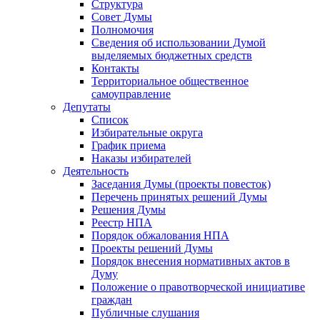
Структура
Совет Думы
Полномочия
Сведения об использовании Думой
выделяемых бюджетных средств
Контакты
Территориальное общественное
самоуправление
Депутаты
Список
Избирательные округа
График приема
Наказы избирателей
Деятельность
Заседания Думы (проекты повесток)
Перечень принятых решений Думы
Решения Думы
Реестр НПА
Порядок обжалования НПА
Проекты решений Думы
Порядок внесения нормативных актов в
Думу
Положение о правотворческой инициативе
граждан
Публичные слушания