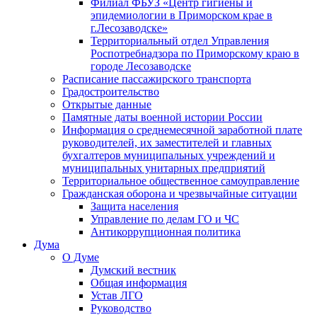
Филиал ФБУЗ «Центр гигиены и
эпидемиологии в Приморском крае в
г.Лесозаводске»
Территориальный отдел Управления
Роспотребнадзора по Приморскому краю в
городе Лесозаводске
Расписание пассажирского транспорта
Градостроительство
Открытые данные
Памятные даты военной истории России
Информация о среднемесячной заработной плате
руководителей, их заместителей и главных
бухгалтеров муниципальных учреждений и
муниципальных унитарных предприятий
Территориальное общественное самоуправление
Гражданская оборона и чрезвычайные ситуации
Защита населения
Управление по делам ГО и ЧС
Антикоррупционная политика
Дума
О Думе
Думский вестник
Общая информация
Устав ЛГО
Руководство