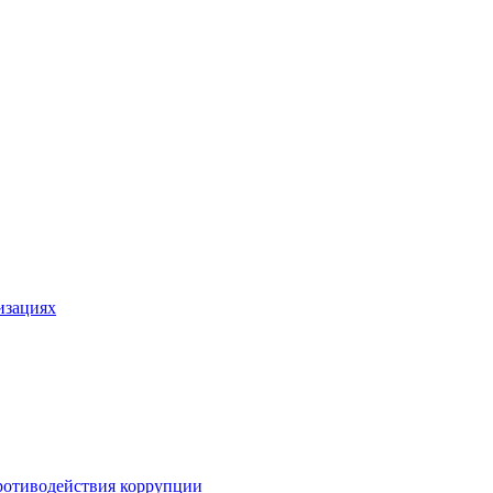
изациях
ротиводействия коррупции