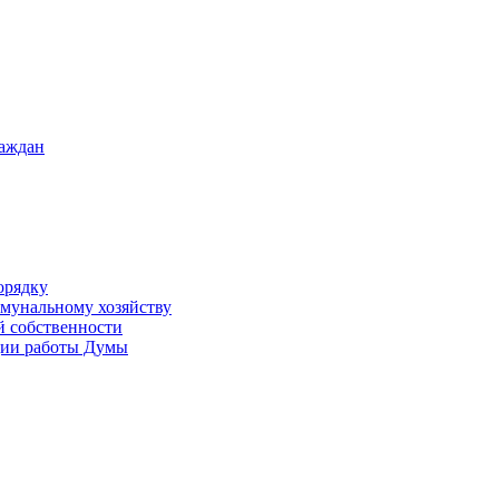
раждан
орядку
ммунальному хозяйству
й собственности
ации работы Думы