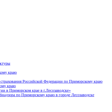
уктуры
ому краю
 страхования Российской Федерации по Приморскому краю
кому краю
и в Приморском крае в г.Лесозаводске»
бнадзора по Приморскому краю в городе Лесозаводске