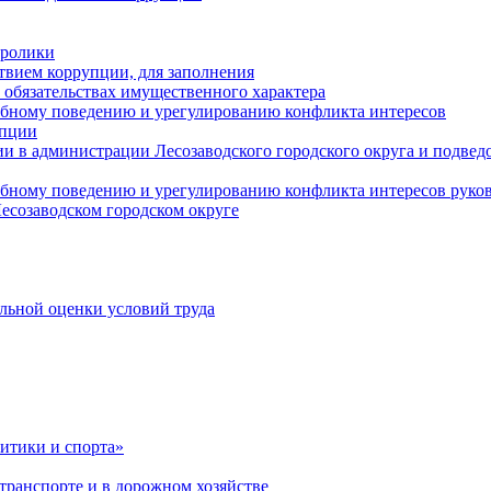
оролики
твием коррупции, для заполнения
и обязательствах имущественного характера
ебному поведению и урегулированию конфликта интересов
упции
и в администрации Лесозаводского городского округа и подве
ебному поведению и урегулированию конфликта интересов рук
есозаводском городском округе
льной оценки условий труда
итики и спорта»
ранспорте и в дорожном хозяйстве