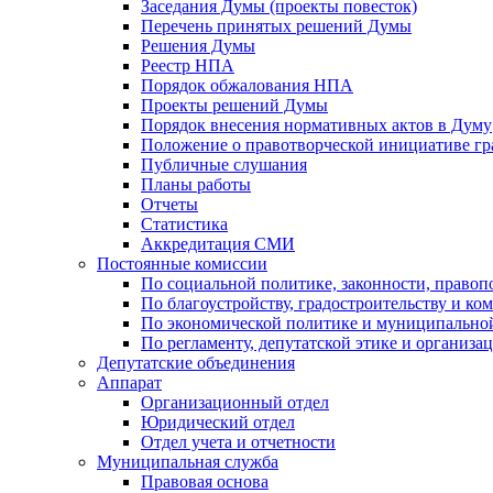
Заседания Думы (проекты повесток)
Перечень принятых решений Думы
Решения Думы
Реестр НПА
Порядок обжалования НПА
Проекты решений Думы
Порядок внесения нормативных актов в Думу
Положение о правотворческой инициативе г
Публичные слушания
Планы работы
Отчеты
Статистика
Аккредитация СМИ
Постоянные комиссии
По социальной политике, законности, правоп
По благоустройству, градостроительству и ко
По экономической политике и муниципально
По регламенту, депутатской этике и организ
Депутатские объединения
Аппарат
Организационный отдел
Юридический отдел
Отдел учета и отчетности
Муниципальная служба
Правовая основа