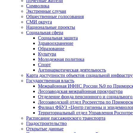
Почетные жители
Символика
Экстренные случаи
Общественные голосования
СМИ округа
Национальные проекты
Социальная сфера
Социальная защита
Здравоохранение
Образование
Культура
Молодежная политика
Спорт
Антинаркотическая деятельность
Карта доступности объектов социальной инфрастр
Государственная власть
Межрайонная ИФНС России №9 по Приморск
Лесозаводская межрайонная прокуратура
Отделение фонда пенсионного и социального
Лесозаводский отдел Росреестра по Приморс
Филиал ФБУЗ «Центр гигиены и эпидемиологи
Территориальный отдел Управления Роспотре
Расписание пассажирского транспорта
Градостроительство
Открытые данные