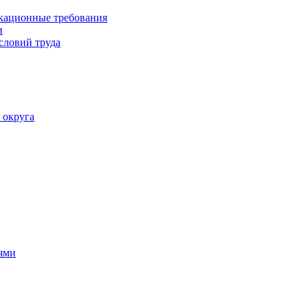
кационные требования
и
словий труда
 округа
ями