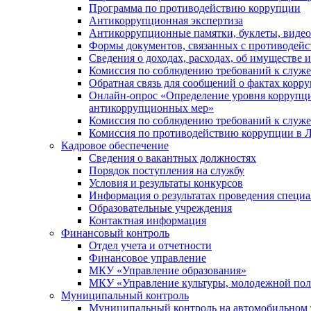
Программа по противодействию коррупции
Антикоррупционная экспертиза
Антикоррупционные памятки, буклеты, виде
Формы документов, связанных с противодейс
Сведения о доходах, расходах, об имуществе 
Комиссия по соблюдению требований к служ
Обратная связь для сообщений о фактах корр
Онлайн-опрос «Определение уровня коррупци
антикоррупционных мер»
Комиссия по соблюдению требований к служ
Комиссия по противодействию коррупции в Л
Кадровое обеспечение
Сведения о вакантных должностях
Порядок поступления на службу
Условия и результаты конкурсов
Информация о результатах проведения специа
Образовательные учреждения
Контактная информация
Финансовый контроль
Отдел учета и отчетности
Финансовое управление
МКУ «Управление образования»
МКУ «Управление культуры, молодежной пол
Муниципальный контроль
Муниципальный контроль на автомобильном т