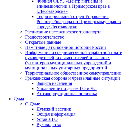
Филиал ФБУЗ «Центр гигиены и
эпидемиологии в Приморском крае в
г.Лесозаводске»
Территориальный отдел Управления
Роспотребнадзора по Приморскому краю в
городе Лесозаводске
Расписание пассажирского транспорта
Градостроительство
Открытые данные
Памятные даты военной истории России
Информация о среднемесячной заработной плате
руководителей, их заместителей и главных
бухгалтеров муниципальных учреждений и
муниципальных унитарных предприятий
Территориальное общественное самоуправление
Гражданская оборона и чрезвычайные ситуации
Защита населения
Управление по делам ГО и ЧС
Антикоррупционная политика
Дума
О Думе
Думский вестник
Общая информация
Устав ЛГО
Руководство