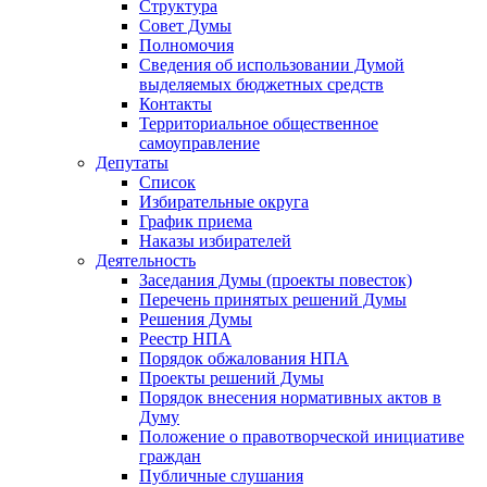
Структура
Совет Думы
Полномочия
Сведения об использовании Думой
выделяемых бюджетных средств
Контакты
Территориальное общественное
самоуправление
Депутаты
Список
Избирательные округа
График приема
Наказы избирателей
Деятельность
Заседания Думы (проекты повесток)
Перечень принятых решений Думы
Решения Думы
Реестр НПА
Порядок обжалования НПА
Проекты решений Думы
Порядок внесения нормативных актов в
Думу
Положение о правотворческой инициативе
граждан
Публичные слушания