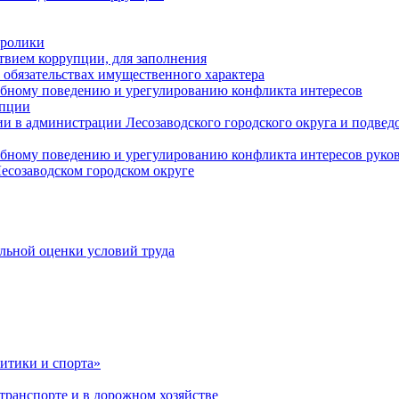
оролики
твием коррупции, для заполнения
и обязательствах имущественного характера
ебному поведению и урегулированию конфликта интересов
упции
и в администрации Лесозаводского городского округа и подве
ебному поведению и урегулированию конфликта интересов рук
есозаводском городском округе
льной оценки условий труда
итики и спорта»
ранспорте и в дорожном хозяйстве