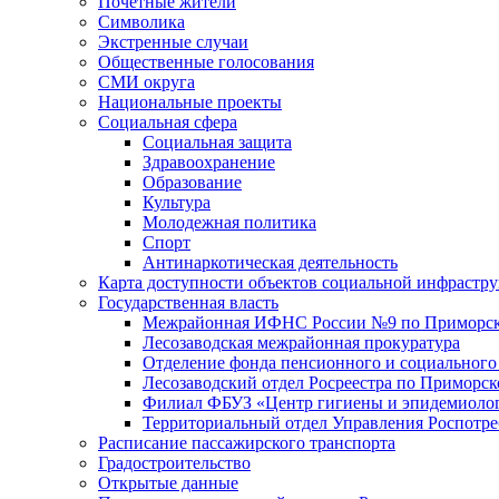
Почетные жители
Символика
Экстренные случаи
Общественные голосования
СМИ округа
Национальные проекты
Социальная сфера
Социальная защита
Здравоохранение
Образование
Культура
Молодежная политика
Спорт
Антинаркотическая деятельность
Карта доступности объектов социальной инфрастр
Государственная власть
Межрайонная ИФНС России №9 по Приморск
Лесозаводская межрайонная прокуратура
Отделение фонда пенсионного и социального
Лесозаводский отдел Росреестра по Приморс
Филиал ФБУЗ «Центр гигиены и эпидемиологи
Территориальный отдел Управления Роспотре
Расписание пассажирского транспорта
Градостроительство
Открытые данные