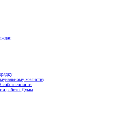
раждан
орядку
ммунальному хозяйству
й собственности
ации работы Думы