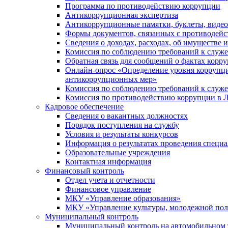
Программа по противодействию коррупции
Антикоррупционная экспертиза
Антикоррупционные памятки, буклеты, виде
Формы документов, связанных с противодейс
Сведения о доходах, расходах, об имуществе 
Комиссия по соблюдению требований к служ
Обратная связь для сообщений о фактах корр
Онлайн-опрос «Определение уровня коррупци
антикоррупционных мер»
Комиссия по соблюдению требований к служ
Комиссия по противодействию коррупции в Л
Кадровое обеспечение
Сведения о вакантных должностях
Порядок поступления на службу
Условия и результаты конкурсов
Информация о результатах проведения специа
Образовательные учреждения
Контактная информация
Финансовый контроль
Отдел учета и отчетности
Финансовое управление
МКУ «Управление образования»
МКУ «Управление культуры, молодежной пол
Муниципальный контроль
Муниципальный контроль на автомобильном т