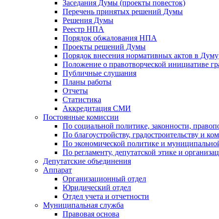
Заседания Думы (проекты повесток)
Перечень принятых решений Думы
Решения Думы
Реестр НПА
Порядок обжалования НПА
Проекты решений Думы
Порядок внесения нормативных актов в Думу
Положение о правотворческой инициативе г
Публичные слушания
Планы работы
Отчеты
Статистика
Аккредитация СМИ
Постоянные комиссии
По социальной политике, законности, правоп
По благоустройству, градостроительству и ко
По экономической политике и муниципально
По регламенту, депутатской этике и организ
Депутатские объединения
Аппарат
Организационный отдел
Юридический отдел
Отдел учета и отчетности
Муниципальная служба
Правовая основа