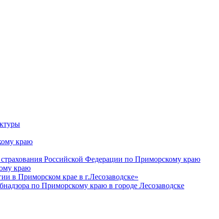
уктуры
ому краю
 страхования Российской Федерации по Приморскому краю
кому краю
и в Приморском крае в г.Лесозаводске»
бнадзора по Приморскому краю в городе Лесозаводске