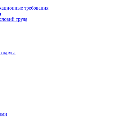
кационные требования
и
словий труда
 округа
ями