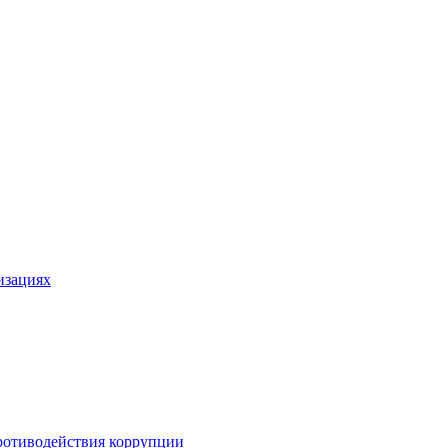
изациях
ротиводействия коррупции