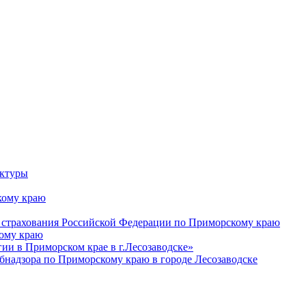
уктуры
ому краю
 страхования Российской Федерации по Приморскому краю
кому краю
и в Приморском крае в г.Лесозаводске»
бнадзора по Приморскому краю в городе Лесозаводске