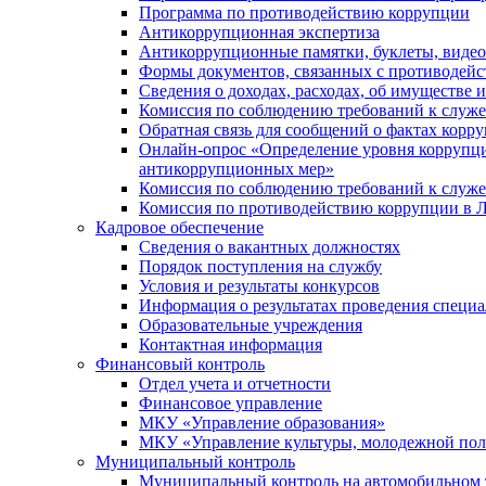
Программа по противодействию коррупции
Антикоррупционная экспертиза
Антикоррупционные памятки, буклеты, виде
Формы документов, связанных с противодейс
Сведения о доходах, расходах, об имуществе 
Комиссия по соблюдению требований к служ
Обратная связь для сообщений о фактах корр
Онлайн-опрос «Определение уровня коррупци
антикоррупционных мер»
Комиссия по соблюдению требований к служ
Комиссия по противодействию коррупции в Л
Кадровое обеспечение
Сведения о вакантных должностях
Порядок поступления на службу
Условия и результаты конкурсов
Информация о результатах проведения специа
Образовательные учреждения
Контактная информация
Финансовый контроль
Отдел учета и отчетности
Финансовое управление
МКУ «Управление образования»
МКУ «Управление культуры, молодежной пол
Муниципальный контроль
Муниципальный контроль на автомобильном т