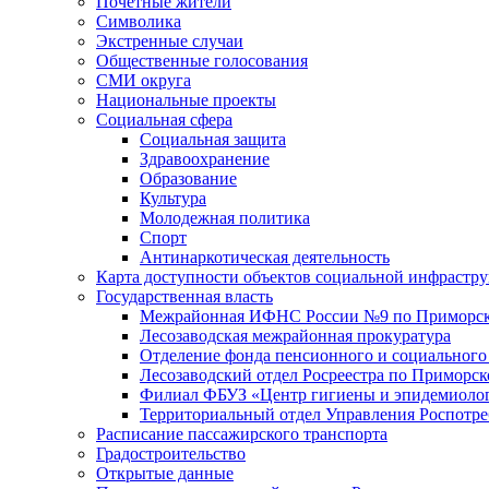
Почетные жители
Символика
Экстренные случаи
Общественные голосования
СМИ округа
Национальные проекты
Социальная сфера
Социальная защита
Здравоохранение
Образование
Культура
Молодежная политика
Спорт
Антинаркотическая деятельность
Карта доступности объектов социальной инфрастр
Государственная власть
Межрайонная ИФНС России №9 по Приморск
Лесозаводская межрайонная прокуратура
Отделение фонда пенсионного и социального
Лесозаводский отдел Росреестра по Приморс
Филиал ФБУЗ «Центр гигиены и эпидемиологи
Территориальный отдел Управления Роспотре
Расписание пассажирского транспорта
Градостроительство
Открытые данные