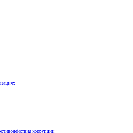
изациях
ротиводействия коррупции