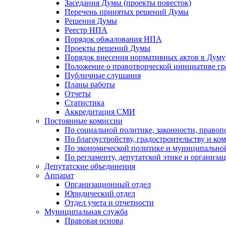
Заседания Думы (проекты повесток)
Перечень принятых решений Думы
Решения Думы
Реестр НПА
Порядок обжалования НПА
Проекты решений Думы
Порядок внесения нормативных актов в Думу
Положение о правотворческой инициативе г
Публичные слушания
Планы работы
Отчеты
Статистика
Аккредитация СМИ
Постоянные комиссии
По социальной политике, законности, правоп
По благоустройству, градостроительству и ко
По экономической политике и муниципально
По регламенту, депутатской этике и организ
Депутатские объединения
Аппарат
Организационный отдел
Юридический отдел
Отдел учета и отчетности
Муниципальная служба
Правовая основа