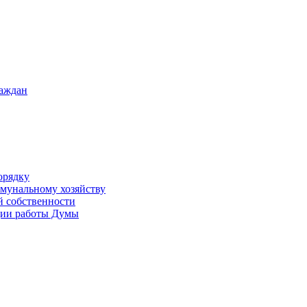
раждан
орядку
ммунальному хозяйству
й собственности
ации работы Думы