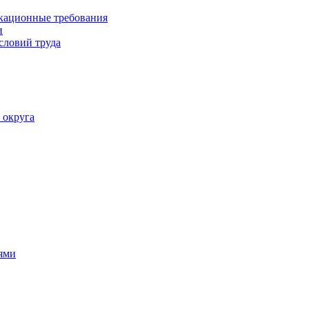
кационные требования
и
словий труда
 округа
ями