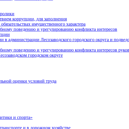
оролики
твием коррупции, для заполнения
и обязательствах имущественного характера
ебному поведению и урегулированию конфликта интересов
упции
и в администрации Лесозаводского городского округа и подве
ебному поведению и урегулированию конфликта интересов рук
есозаводском городском округе
льной оценки условий труда
итики и спорта»
ранспорте и в дорожном хозяйстве