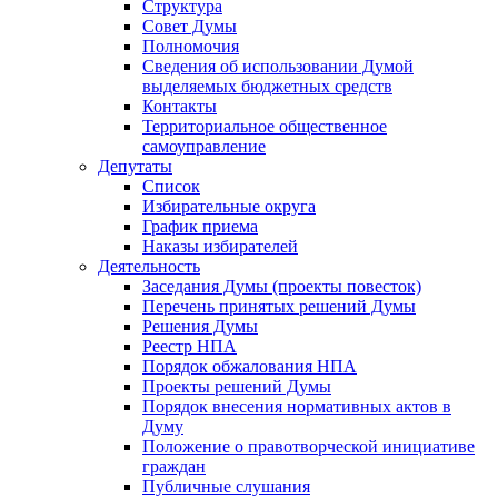
Структура
Совет Думы
Полномочия
Сведения об использовании Думой
выделяемых бюджетных средств
Контакты
Территориальное общественное
самоуправление
Депутаты
Список
Избирательные округа
График приема
Наказы избирателей
Деятельность
Заседания Думы (проекты повесток)
Перечень принятых решений Думы
Решения Думы
Реестр НПА
Порядок обжалования НПА
Проекты решений Думы
Порядок внесения нормативных актов в
Думу
Положение о правотворческой инициативе
граждан
Публичные слушания