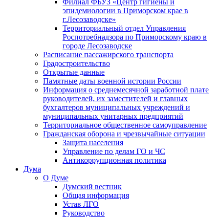
Филиал ФБУЗ «Центр гигиены и
эпидемиологии в Приморском крае в
г.Лесозаводске»
Территориальный отдел Управления
Роспотребнадзора по Приморскому краю в
городе Лесозаводске
Расписание пассажирского транспорта
Градостроительство
Открытые данные
Памятные даты военной истории России
Информация о среднемесячной заработной плате
руководителей, их заместителей и главных
бухгалтеров муниципальных учреждений и
муниципальных унитарных предприятий
Территориальное общественное самоуправление
Гражданская оборона и чрезвычайные ситуации
Защита населения
Управление по делам ГО и ЧС
Антикоррупционная политика
Дума
О Думе
Думский вестник
Общая информация
Устав ЛГО
Руководство