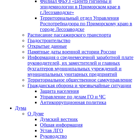
Филиал ФБУЗ «Центр гигиены и
эпидемиологии в Приморском крае в
г.Лесозаводске»
Территориальный отдел Управления
Роспотребнадзора по Приморскому краю в
городе Лесозаводске
Расписание пассажирского транспорта
Градостроительство
Открытые данные
Памятные даты военной истории России
Информация о среднемесячной заработной плате
руководителей, их заместителей и главных
бухгалтеров муниципальных учреждений и
муниципальных унитарных предприятий
Территориальное общественное самоуправление
Гражданская оборона и чрезвычайные ситуации
Защита населения
Управление по делам ГО и ЧС
Антикоррупционная политика
Дума
О Думе
Думский вестник
Общая информация
Устав ЛГО
Руководство