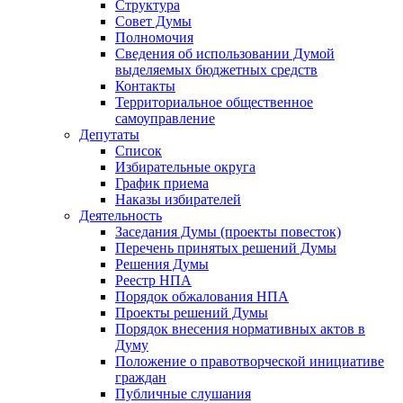
Структура
Совет Думы
Полномочия
Сведения об использовании Думой
выделяемых бюджетных средств
Контакты
Территориальное общественное
самоуправление
Депутаты
Список
Избирательные округа
График приема
Наказы избирателей
Деятельность
Заседания Думы (проекты повесток)
Перечень принятых решений Думы
Решения Думы
Реестр НПА
Порядок обжалования НПА
Проекты решений Думы
Порядок внесения нормативных актов в
Думу
Положение о правотворческой инициативе
граждан
Публичные слушания