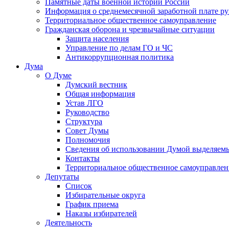
Памятные даты военной истории России
Информация о среднемесячной заработной плате р
Территориальное общественное самоуправление
Гражданская оборона и чрезвычайные ситуации
Защита населения
Управление по делам ГО и ЧС
Антикоррупционная политика
Дума
О Думе
Думский вестник
Общая информация
Устав ЛГО
Руководство
Структура
Совет Думы
Полномочия
Сведения об использовании Думой выделяем
Контакты
Территориальное общественное самоуправлен
Депутаты
Список
Избирательные округа
График приема
Наказы избирателей
Деятельность