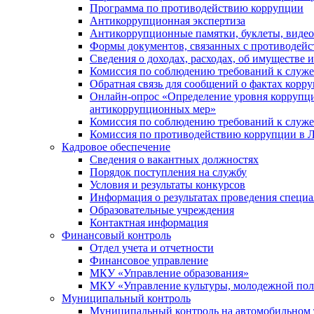
Программа по противодействию коррупции
Антикоррупционная экспертиза
Антикоррупционные памятки, буклеты, виде
Формы документов, связанных с противодейс
Сведения о доходах, расходах, об имуществе 
Комиссия по соблюдению требований к служ
Обратная связь для сообщений о фактах корр
Онлайн-опрос «Определение уровня коррупци
антикоррупционных мер»
Комиссия по соблюдению требований к служ
Комиссия по противодействию коррупции в Л
Кадровое обеспечение
Сведения о вакантных должностях
Порядок поступления на службу
Условия и результаты конкурсов
Информация о результатах проведения специа
Образовательные учреждения
Контактная информация
Финансовый контроль
Отдел учета и отчетности
Финансовое управление
МКУ «Управление образования»
МКУ «Управление культуры, молодежной пол
Муниципальный контроль
Муниципальный контроль на автомобильном т