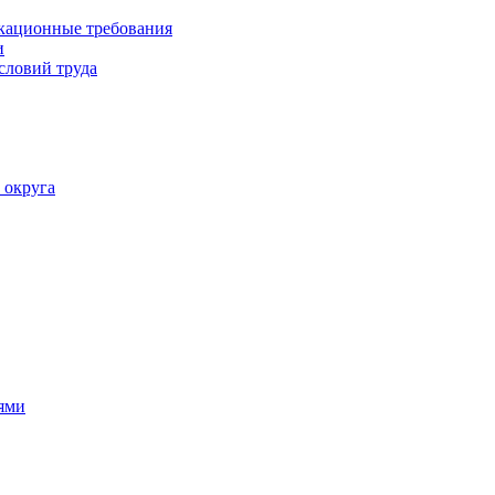
кационные требования
и
словий труда
 округа
ями