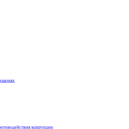
изациях
ротиводействия коррупции