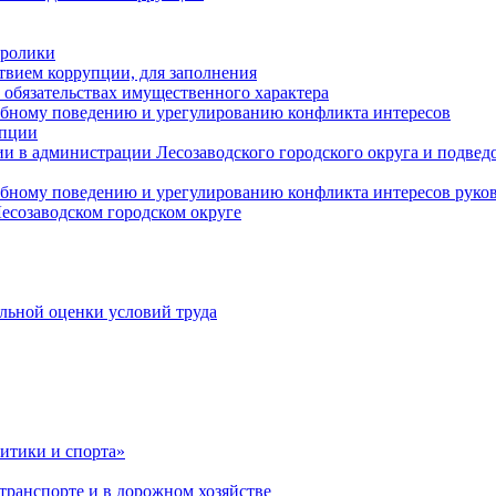
оролики
твием коррупции, для заполнения
и обязательствах имущественного характера
ебному поведению и урегулированию конфликта интересов
упции
и в администрации Лесозаводского городского округа и подве
ебному поведению и урегулированию конфликта интересов рук
есозаводском городском округе
льной оценки условий труда
итики и спорта»
ранспорте и в дорожном хозяйстве