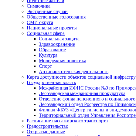
Почетные жители
Символика
Экстренные случаи
Общественные голосования
СМИ округа
Национальные проекты
Социальная сфера
Социальная защита
Здравоохранение
Образование
Культура
Молодежная политика
Спорт
Антинаркотическая деятельность
Карта доступности объектов социальной инфрастр
Государственная власть
Межрайонная ИФНС России №9 по Приморск
Лесозаводская межрайонная прокуратура
Отделение фонда пенсионного и социального
Лесозаводский отдел Росреестра по Приморс
Филиал ФБУЗ «Центр гигиены и эпидемиологи
Территориальный отдел Управления Роспотре
Расписание пассажирского транспорта
Градостроительство
Открытые данные