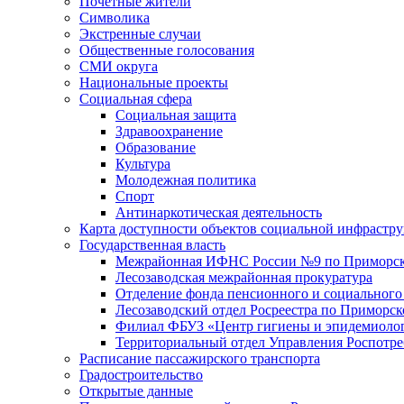
Почетные жители
Символика
Экстренные случаи
Общественные голосования
СМИ округа
Национальные проекты
Социальная сфера
Социальная защита
Здравоохранение
Образование
Культура
Молодежная политика
Спорт
Антинаркотическая деятельность
Карта доступности объектов социальной инфрастр
Государственная власть
Межрайонная ИФНС России №9 по Приморск
Лесозаводская межрайонная прокуратура
Отделение фонда пенсионного и социального
Лесозаводский отдел Росреестра по Приморс
Филиал ФБУЗ «Центр гигиены и эпидемиологи
Территориальный отдел Управления Роспотре
Расписание пассажирского транспорта
Градостроительство
Открытые данные