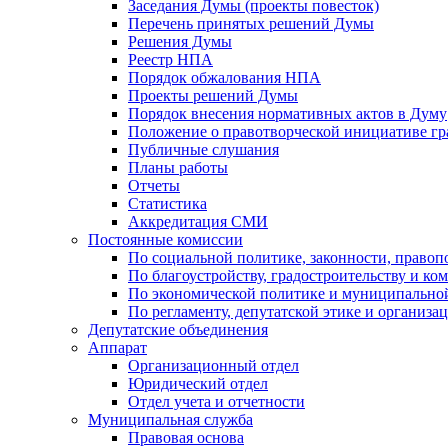
Заседания Думы (проекты повесток)
Перечень принятых решений Думы
Решения Думы
Реестр НПА
Порядок обжалования НПА
Проекты решений Думы
Порядок внесения нормативных актов в Думу
Положение о правотворческой инициативе г
Публичные слушания
Планы работы
Отчеты
Статистика
Аккредитация СМИ
Постоянные комиссии
По социальной политике, законности, правоп
По благоустройству, градостроительству и ко
По экономической политике и муниципально
По регламенту, депутатской этике и организ
Депутатские объединения
Аппарат
Организационный отдел
Юридический отдел
Отдел учета и отчетности
Муниципальная служба
Правовая основа