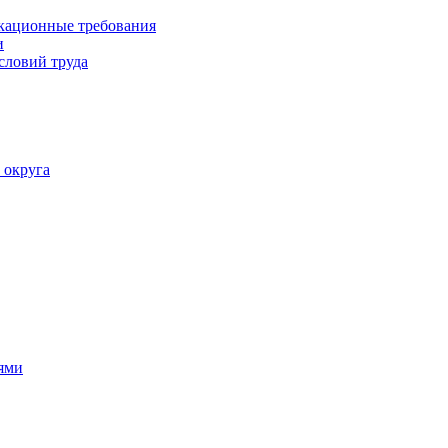
кационные требования
и
словий труда
 округа
ями