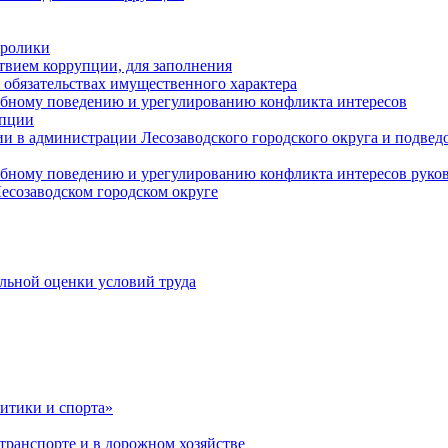
оролики
твием коррупции, для заполнения
и обязательствах имущественного характера
ебному поведению и урегулированию конфликта интересов
упции
и в администрации Лесозаводского городского округа и подве
ебному поведению и урегулированию конфликта интересов рук
есозаводском городском округе
льной оценки условий труда
итики и спорта»
ранспорте и в дорожном хозяйстве