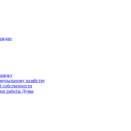
раждан
орядку
ммунальному хозяйству
й собственности
ации работы Думы