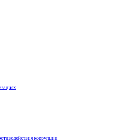
изациях
ротиводействия коррупции