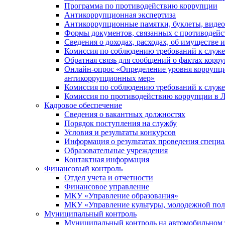
Программа по противодействию коррупции
Антикоррупционная экспертиза
Антикоррупционные памятки, буклеты, виде
Формы документов, связанных с противодейс
Сведения о доходах, расходах, об имуществе 
Комиссия по соблюдению требований к служ
Обратная связь для сообщений о фактах корр
Онлайн-опрос «Определение уровня коррупци
антикоррупционных мер»
Комиссия по соблюдению требований к служ
Комиссия по противодействию коррупции в Л
Кадровое обеспечение
Сведения о вакантных должностях
Порядок поступления на службу
Условия и результаты конкурсов
Информация о результатах проведения специа
Образовательные учреждения
Контактная информация
Финансовый контроль
Отдел учета и отчетности
Финансовое управление
МКУ «Управление образования»
МКУ «Управление культуры, молодежной пол
Муниципальный контроль
Муниципальный контроль на автомобильном т