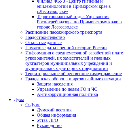
Филиал ФБУЗ «Центр гигиены и
эпидемиологии в Приморском крае в
г.Лесозаводске»
Территориальный отдел Управления
Роспотребнадзора по Приморскому краю в
городе Лесозаводске
Расписание пассажирского транспорта
Градостроительство
Открытые данные
Памятные даты военной истории России
Информация о среднемесячной заработной плате
руководителей, их заместителей и главных
бухгалтеров муниципальных учреждений и
муниципальных унитарных предприятий
Территориальное общественное самоуправление
Гражданская оборона и чрезвычайные ситуации
Защита населения
Управление по делам ГО и ЧС
Антикоррупционная политика
Дума
О Думе
Думский вестник
Общая информация
Устав ЛГО
Руководство