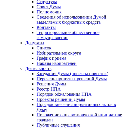
Структура
Совет Думы
Полномочия
Сведения об использовании Думой
выделяемых бюджетных средств
Контакты
Территориальное общественное
самоуправление
Депутаты
Список
Избирательные округа
График приема
Наказы избирателей
Деятельность
Заседания Думы (проекты повесток)
Перечень принятых решений Думы
Решения Думы
Реестр НПА
Порядок обжалования НПА
Проекты решений Думы
Порядок внесения нормативных актов в
Думу
Положение о правотворческой инициативе
граждан
Публичные слушания