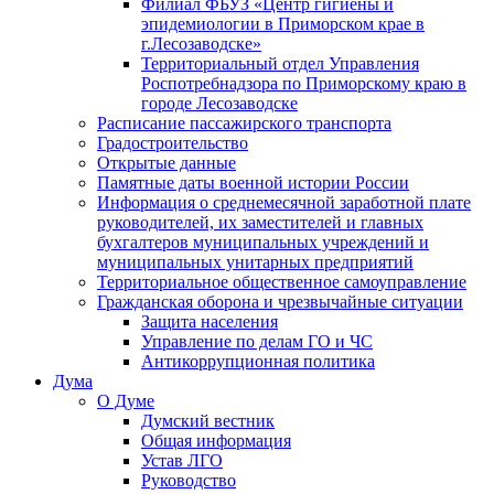
Филиал ФБУЗ «Центр гигиены и
эпидемиологии в Приморском крае в
г.Лесозаводске»
Территориальный отдел Управления
Роспотребнадзора по Приморскому краю в
городе Лесозаводске
Расписание пассажирского транспорта
Градостроительство
Открытые данные
Памятные даты военной истории России
Информация о среднемесячной заработной плате
руководителей, их заместителей и главных
бухгалтеров муниципальных учреждений и
муниципальных унитарных предприятий
Территориальное общественное самоуправление
Гражданская оборона и чрезвычайные ситуации
Защита населения
Управление по делам ГО и ЧС
Антикоррупционная политика
Дума
О Думе
Думский вестник
Общая информация
Устав ЛГО
Руководство