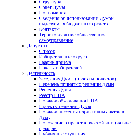
Структура
Совет Думы
Полномочия
Сведения об использовании Думой
выделяемых бюджетных средств
Контакты
Территориальное общественное
самоуправление
Депутаты
Список
Избирательные округа
График приема
Наказы избирателей
Деятельность
Заседания Думы (проекты повесток)
Перечень принятых решений Думы
Решения Думы
Реестр НПА
Порядок обжалования НПА
Проекты решений Думы
Порядок внесения нормативных актов в
Думу
Положение о правотворческой инициативе
граждан
Публичные слушания